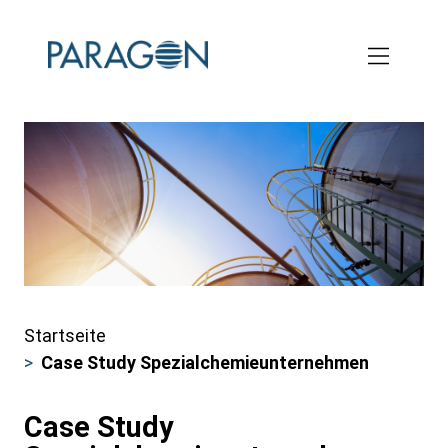
Skip
to
main
content
Startseite
Pfadnavigation
Case Study Spezialchemieunternehmen
Case Study