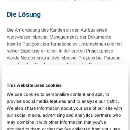
Die Lösung
Die Anforderung des Kunden an den Aufbau eines
weltweiten Inbound-Managements der Dokumente
konnte Paragon als internationales Unternehmen und mit
seiner Expertise erfüllen. In der ersten Projektphase
wurde Nordamerika in den Inbound-Prozess bei Paragon
eingebunden. Bei den zu verarbeitenden Dokumenten
handelt es sich im Wesentlichen um Rechnungen,
Auftragsbestätigungen und allgemeine Korrespondenz.
This website uses cookies
Der physische Posteingang wird vor Ort von Paragon
gesammelt, sortiert (Blue-/ Blacklist), digitalisiert und an
We use cookies to personalise content and ads, to
die Paragon-Inbound-Plattform übermittelt. Die
provide social media features and to analyse our traffic.
Papierdokumente werden anschließend nach
We also share information about your use of our site with
zertifizierten Vorgaben und datenschutzgerecht
our social media, advertising and analytics partners who
entsorgt. Dokumente, die per E-Mail eingehen, werden
may combine it with other information that you’ve
zentral gesammelt und ebenfalls in die Paragon-
provided to them or that they’ve collected from your use