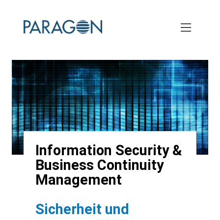
Skip
to
main
content
Information Security &
Business Continuity
Management
Sicherheit und