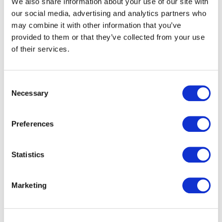
We also share information about your use of our site with
In Zeiten steigender (Cyber-) Bedrohungen ist unser
our social media, advertising and analytics partners who
zertifiziertes Informationssicherheits-
may combine it with other information that you’ve
Managementsystem (ISMS) nach
ISO/IEC 27001:2022
provided to them or that they’ve collected from your use
die perfekte Lösung für eine effiziente und effektive
of their services.
Umsetzung einer ganzheitlichen Sicherheitsstrategie.
Consent
Necessary
Selection
Preferences
Statistics
Marketing