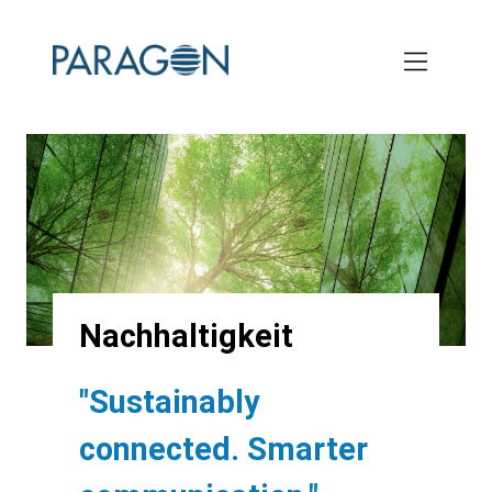
Skip
to
main
content
Nachhaltigkeit
"Sustainably
connected. Smarter