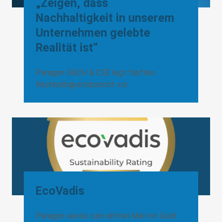
„Zeigen, dass
Nachhaltigkeit in unserem
Unternehmen gelebte
Realität ist“
Paragon DACH & CEE legt fünften
Nachhaltigkeitsbericht vor.
EcoVadis
Paragon wurde zum dritten Mal mit Gold