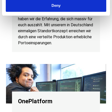
der größte Kostentreiber im
Deny
Transaktionsdruck. Als Auflieferer von rund
400 Mio. Ausgangsdokumenten pro Jahr
haben wir die Erfahrung, die sich massiv für
euch auszahlt. Mit unserem in Deutschland
einmaligen Standortkonzept erreichen wir
durch eine verteilte Produktion erhebliche
Portoeinsparungen.
OnePlatform