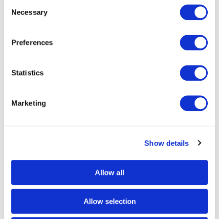
Consent
automatisiert euren gesamten
Necessary
Selection
Postprozess – vom Arbeitsplatz bis zum
Versand. Physisch und digital. Ohne
Preferences
IT‑Aufwand. Ohne neue Systeme. Einfach
direkt aus Word, SAP®, CRM oder HR-
Anwendungen.
Statistics
Marketing
Show details
Allow all
Postal
Allow selection
Sparen in ganz großem Stil: Das Porto ist