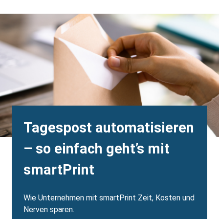
Background
Image
Heading
Tagespost automatisieren
– so einfach geht’s mit
smartPrint
Body
Wie Unternehmen mit smartPrint Zeit, Kosten und
Nerven sparen.