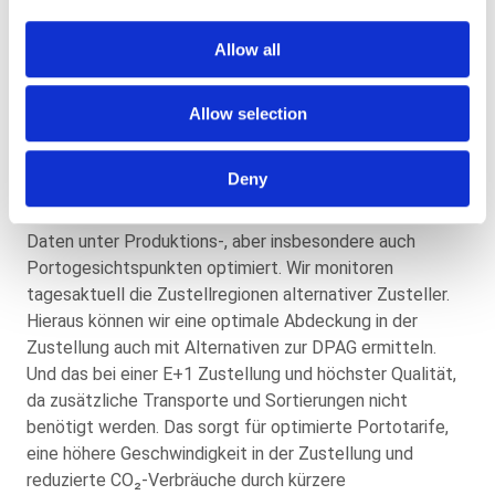
können euch unabhängige Angebote und Konzepte
erarbeiten. Selbstverständlich führen wir
Allow all
Portooptimierungen für sämtliche europäischen Länder
durch.
Allow selection
Und vor allem bieten wir euch Möglichkeiten, die ihr
anderswo nicht findet. Wir splitten die angelieferten
Deny
Daten aus unseren zentralen Rechenzentren auf unsere
drei Produktionsstandorte auf. Vorher haben wir die
Daten unter Produktions-, aber insbesondere auch
Portogesichtspunkten optimiert. Wir monitoren
tagesaktuell die Zustellregionen alternativer Zusteller.
Hieraus können wir eine optimale Abdeckung in der
Zustellung auch mit Alternativen zur DPAG ermitteln.
Und das bei einer E+1 Zustellung und höchster Qualität,
da zusätzliche Transporte und Sortierungen nicht
benötigt werden. Das sorgt für optimierte Portotarife,
eine höhere Geschwindigkeit in der Zustellung und
reduzierte CO₂-Verbräuche durch kürzere