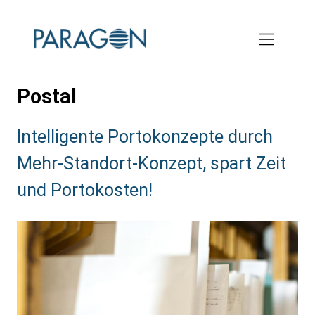
Skip
to
main
content
Postal
Subtitle:
Intelligente Portokonzepte durch
Mehr-Standort-Konzept, spart Zeit
und Portokosten!