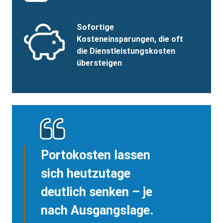
Benefits
SVG
Benefits
Sofortige
Image
Title
Kosteneinsparungen, die oft
die Dienstleistungskosten
übersteigen
Portokosten lassen
sich heutzutage
deutlich senken – je
nach Ausgangslage.