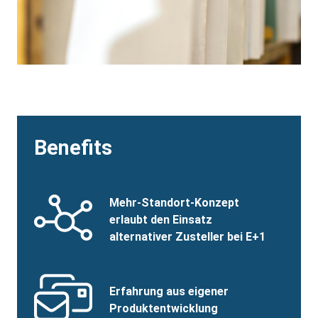
Benefits
Benefits
SVG
Benefits
Mehr-Standort-Konzept
Image
Title
erlaubt den Einsatz
alternativer Zusteller bei E+1
Benefits
SVG
Benefits
Erfahrung aus eigener
Image
Title
Produktentwicklung