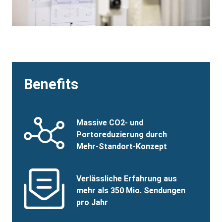
Benefits
Benefits
SVG
Benefits
Massive CO2- und
Image
Title
Portoreduzierung durch
Mehr-Standort-Konzept
Benefits
SVG
Benefits
Verlässliche Erfahrung aus
Image
Title
mehr als 350 Mio. Sendungen
pro Jahr