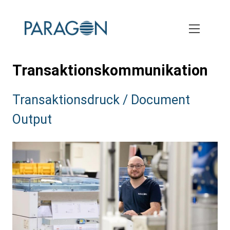
Skip
to
main
content
Transaktionskommunikation
Subtitle:
Transaktionsdruck / Document
Output