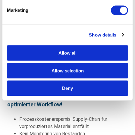
Bewertung von Zulieferern, Ausschreibung,
Marketing
Materialeinkauf, Wareneingangsprüfung,
Lagerhaltung und Bestandsmanagement für den
Auftraggeber.
Show details
White Paper Factory
Allow all
Mit der White Paper Factory werden Blankopapiere
eingesetzt und farbig bedruckt. Das aufwändige Rüsten
Allow selection
der Maschine mit vorgedrucktem, individuellem Material
entfällt
Deny
Keine Vorproduktion nötig – Kosten sparen –
optimierter Workflow!
Prozesskostenersparnis: Supply-Chain für
vorproduziertes Material entfällt
Kein Monitoring von Beständen