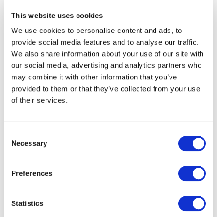
This website uses cookies
We use cookies to personalise content and ads, to
provide social media features and to analyse our traffic.
We also share information about your use of our site with
our social media, advertising and analytics partners who
may combine it with other information that you’ve
provided to them or that they’ve collected from your use
of their services.
Der Druck der Sendungen erfolgt voll digital für ein
Maximum an Flexibilität, farbig oder s/w, sowohl im
Endlosdruck als auch Einzelblatt.
Consent
Necessary
In den folgenden Schritten erfolgen die
Selection
Kuvertierung, Konsolidierung und schließlich der
Versand. Dabei garantieren wir euch stets
Preferences
attraktive Service Levels.
Im Rahmen des Print-Services übernehmen wir
auch die Beschaffung und Logistik des
Statistics
notwendigen Materials. Dies beinhaltet die