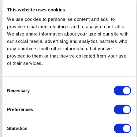
mittels Hyperlink auf Internetseiten Dritter verweisen,
This website uses cookies
können wir keine Gewähr für die fortwährende Aktualität,
We use cookies to personalise content and ads, to
Richtigkeit und Vollständigkeit der verlinkten Inhalte
provide social media features and to analyse our traffic.
übernehmen, da diese Inhalte außerhalb unseres
We also share information about your use of our site with
Verantwortungsbereichs liegen und wir auf die
our social media, advertising and analytics partners who
zukünftige Gestaltung keinen Einfluss haben. Sollten aus
may combine it with other information that you’ve
Ihrer Sicht Inhalte gegen geltendes Recht verstoßen
provided to them or that they’ve collected from your use
oder unangemessen sein, teilen Sie uns dies bitte mit.
of their services.
Soweit die Internetpräsenz
www.paragon.world/de
in
Fremdsprachen angeboten wird, handelt es sich hierbei
Consent
um unverbindliche Übersetzungen aus der deutschen
Necessary
Selection
Sprache.
Die rechtlichen Hinweise auf dieser Seite sowie alle
Preferences
Fragen und Streitigkeiten im Zusammenhang mit der
Gestaltung dieser Internetseite unterliegen dem Recht
Statistics
der Bundesrepublik Deutschland.