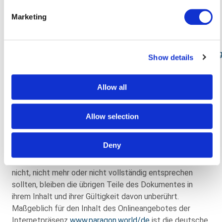
Hinweise zum Datenschutz
Marketing
Unsere Datenschutzhinweise finden Sie
unter
https://www.paragon.world/de/datenschutzerklaerun
Show details
Rechtswirksamkeit dieses
Allow all
Haftungsausschlusses
Allow selection
Dieser Haftungsausschluss ist als Teil des
Internetangebotes zu betrachten, von dem aus auf
Deny
diese Seite verwiesen wurde. Sofern Teile oder einzelne
Formulierungen dieses Textes der geltenden Rechtslage
nicht, nicht mehr oder nicht vollständig entsprechen
sollten, bleiben die übrigen Teile des Dokumentes in
ihrem Inhalt und ihrer Gültigkeit davon unberührt.
Maßgeblich für den Inhalt des Onlineangebotes der
Internetpräsenz
www.paragon.world/de
ist die deutsche