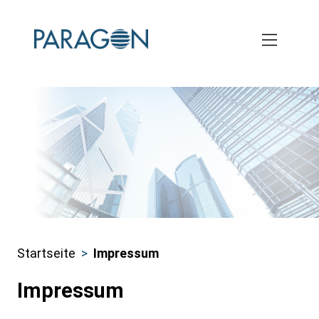
Skip
to
main
content
Startseite
Impressum
Pfadnavigation
Impressum