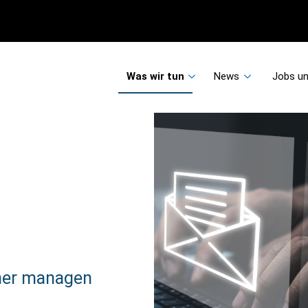
Was wir tun
News
Jobs un
cher managen