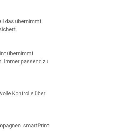
 all das übernimmt
ichert.
rint übernimmt
ch. Immer passend zu
volle Kontrolle über
ampagnen. smartPrint