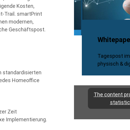
igende Kosten,
it
‑
Trail. smartPrint
inen modernen,
iche Gesch
ä
ftspost.
Whitepape
Tagespost im 
physisch & dig
 standardisierten
 jedes Homeoffice
The content pro
statisti
zer Zeit
exe Implementierung.