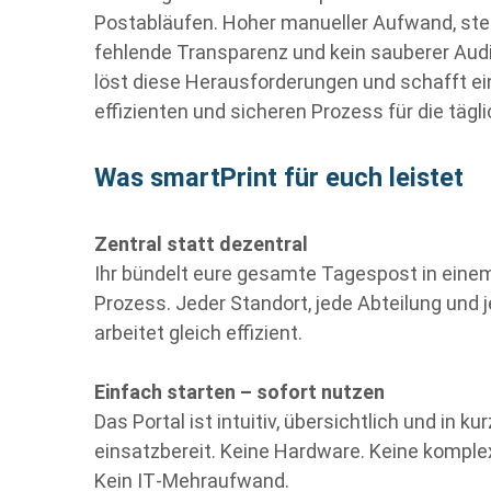
Postabläufen. Hoher manueller Aufwand, ste
fehlende Transparenz und kein sauberer Aud
l
ö
st diese Herausforderungen und schafft e
effizienten und sicheren Prozess f
ü
r die t
ä
gl
Was smartPrint für euch leistet
Zentral statt dezentral
Ihr bündelt eure gesamte Tagespost in einem
Prozess. Jeder Standort, jede Abteilung und
arbeitet gleich effizient.
Einfach starten – sofort nutzen
Das Portal ist intuitiv, übersichtlich und in kur
einsatzbereit. Keine Hardware. Keine kompl
Kein IT
‑
Mehraufwand.