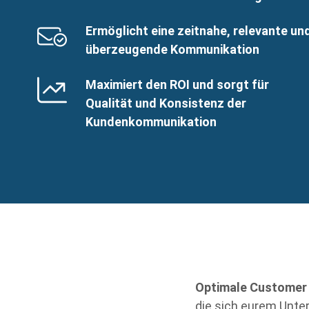
Benefits
SVG
Benefits
Ermöglicht eine zeitnahe, relevante un
Image
Title
überzeugende Kommunikation
Benefits
SVG
Benefits
Maximiert den ROI und sorgt für
Image
Title
Qualität und Konsistenz der
Kundenkommunikation
Optimale Customer 
die sich eurem Unter