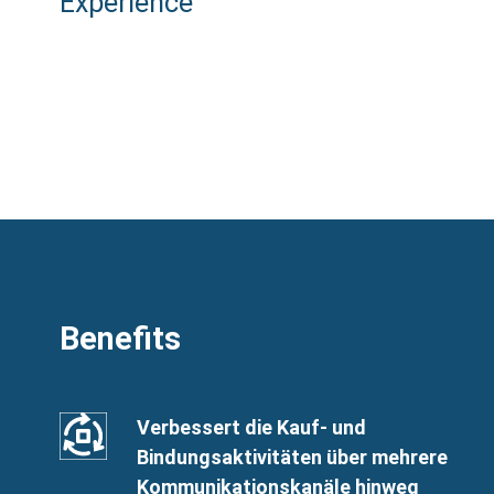
Experience
Benefits
Benefits
SVG
Benefits
Verbessert die Kauf- und
Image
Title
Bindungsaktivitäten über mehrere
Kommunikationskanäle hinweg