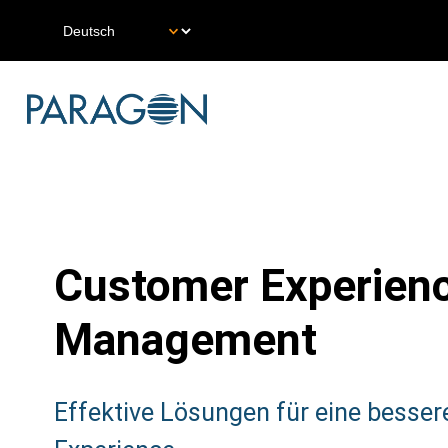
Skip
Select
to
your
main
language
content
Main
Navigation
DE
Customer Experien
Management
Subtitle:
Effektive Lösungen für eine besse