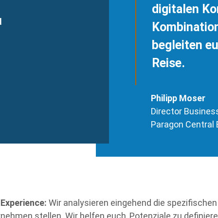
digitalen K
d
Kombinatio
begleiten e
Reise.
Philipp Moser
Director Busine
Paragon Central
Experience:
Wir analysieren eingehend die spezifische
nehmen stellen. Wir helfen euch, Potenziale zu definier