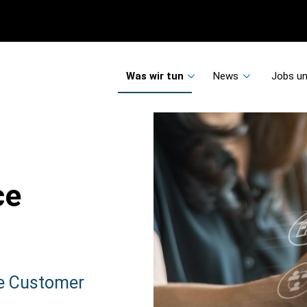
Was wir tun
News
Jobs un
ce
re Customer