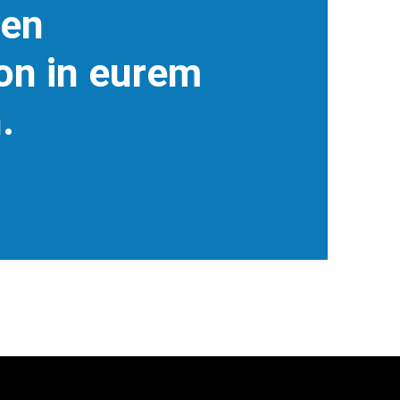
len
on in eurem
.