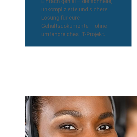
Einfach genial – die schnelle,
unkomplizierte und sichere
Lösung für eure
Gehaltsdokumente – ohne
umfangreiches IT-Projekt.
Background
Image