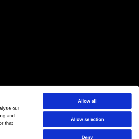
Allow all
alyse our
ing and
Allow selection
r that
Deny