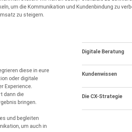
eln, um die Kommunikation und Kundenbindung zu verb
msatz zu steigern.
Accordion
Digitale Beratung
Title
grieren diese in eure
Accordion
Kundenwissen
on oder digitale
Title
er Experience.
rt dann die
Accordion
Die CX-Strategie
rgebnis bringen.
Title
es und begleiten
nikation, um auch in