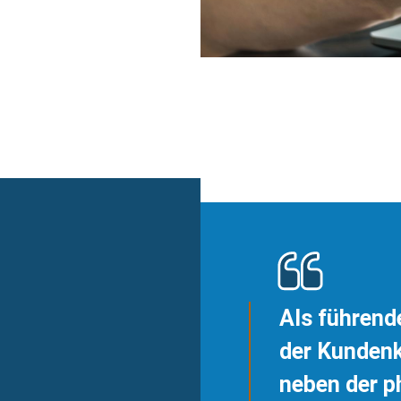
Als führende
der Kunden
neben der p