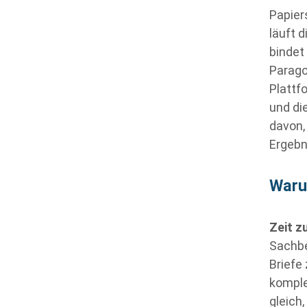
Papier
läuft 
bindet
Parago
Plattf
und di
davon,
Ergebn
Waru
Zeit 
Sachbe
Briefe
komple
gleich