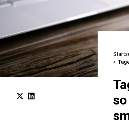
Starts
Pfa
Tage
Ta
so
Twitter
LinkedIn
sm