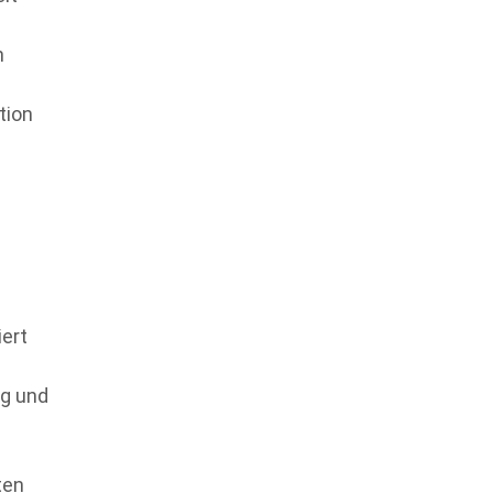
n
tion
ert
ng und
ten