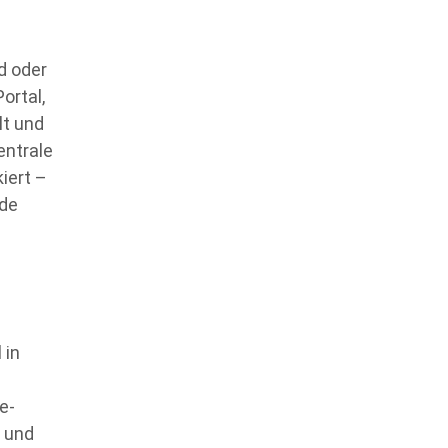
d oder
ortal,
lt und
entrale
kiert –
ede
 in
e-
g und