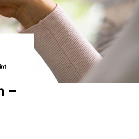
int
n –