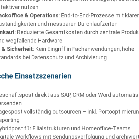
ffektiver nutzen
ackoffice & Operations
: End-to-End-Prozesse mit klare
uständigkeiten und messbaren Durchlaufzeiten
inkauf
: Reduzierte Gesamtkosten durch zentrale Produk
nd wegfallende Hardware
T & Sicherheit
: Kein Eingriff in Fachanwendungen, hohe
tandards bei Datenschutz und Archivierung
sche Einsatzszenarien
eschäftspost direkt aus SAP, CRM oder Word automatisi
ersenden
agespost vollständig outsourcen – inkl. Portooptimieru
eporting
ybridpost für Filialstrukturen und Homeoffice-Teams
igitale Workflows mit Sendungsverfolgung und archivier