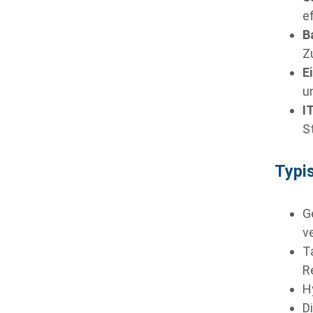
e
B
Z
E
u
I
S
Typi
G
v
T
R
H
D