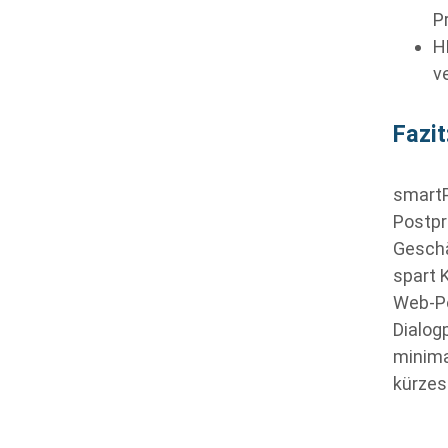
P
H
v
Fazit
smartP
Postpr
Geschä
spart 
Web-Po
Dialog
minima
kürzest