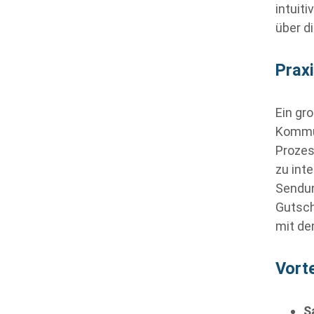
intuit
über d
Praxi
Ein gr
Kommun
Prozes
zu int
Sendun
Gutsch
mit d
Vorte
S