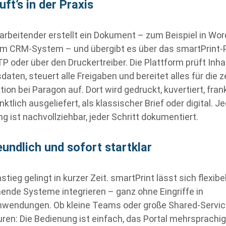
uft’s in der Praxis
tarbeitender erstellt ein Dokument – zum Beispiel in Wor
 im CRM-System – und übergibt es über das smartPrint-P
TP oder über den Druckertreiber. Die Plattform prüft Inha
daten, steuert alle Freigaben und bereitet alles für die z
ion bei Paragon auf. Dort wird gedruckt, kuvertiert, fran
ktlich ausgeliefert, als klassischer Brief oder digital. J
g ist nachvollziehbar, jeder Schritt dokumentiert.
eundlich und sofort startklar
tieg gelingt in kurzer Zeit. smartPrint lässt sich flexibel
ende Systeme integrieren – ganz ohne Eingriffe in
wendungen. Ob kleine Teams oder große Shared-Servic
uren: Die Bedienung ist einfach, das Portal mehrsprachi