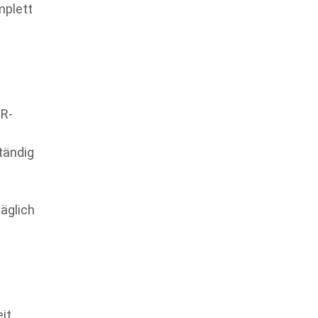
mplett
HR-
tändig
äglich
eit