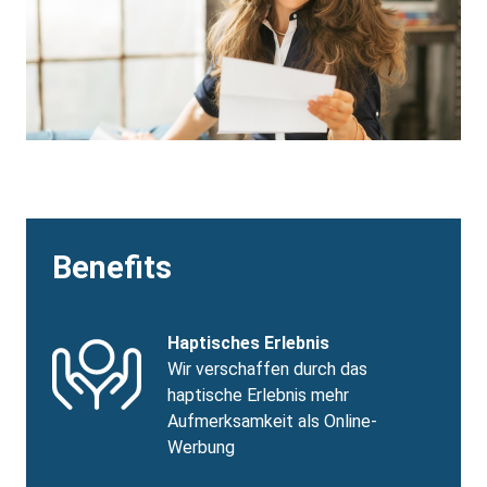
Benefits
Benefits
SVG
Benefits
Haptisches Erlebnis
Image
Title
Benefits
Wir verschaffen durch das
body
haptische Erlebnis mehr
Aufmerksamkeit als Online-
Werbung