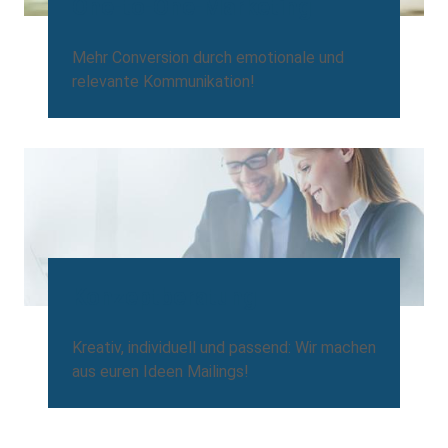
One-to-One-Marketing
Mehr Conversion durch emotionale und
relevante Kommunikation!
Konzeptberatung
Kreativ, individuell und passend: Wir machen
aus euren Ideen Mailings!