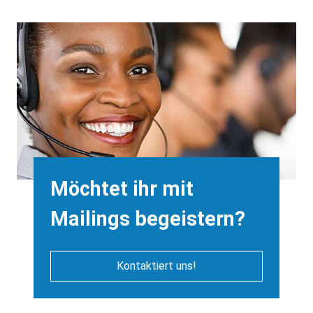
Background
Image
Heading
Möchtet ihr mit
Mailings begeistern?
Kontaktiert uns!