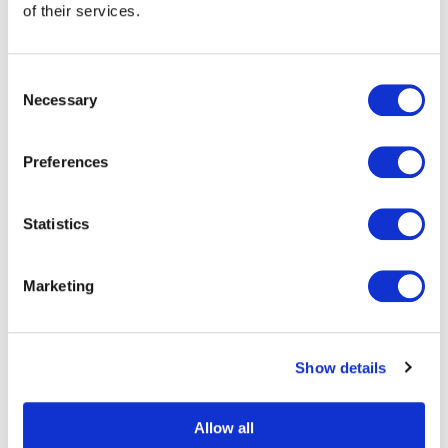
of their services.
Sendungen
Consent
Als Mailing-Spezialist bieten
Necessary
Selection
wir Lösungen für un- und
teiladressierte
Preferences
Kommunikation. Wir
entwickeln und produzieren
technische Konzepte für
Statistics
Haushaltswerbung. Im
Rahmen der
Marketing
Auftragsabwicklung prüfen
wir außerdem die geltenden
Postvorschriften. Mit
unserem Streuplan-Service
Show details
könnt Ihr kinderleicht das für
Euch optimale regionale
Allow all
Verteilgebiet auswählen, um