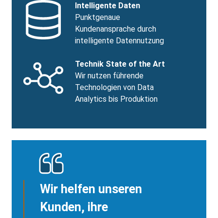
Benefits
SVG
Benefits
Intelligente Daten
Image
Title
Benefits
Punktgenaue
body
Kundenansprache durch
intelligente Datennutzung
Benefits
SVG
Benefits
Technik State of the Art
Image
Title
Benefits
Wir nutzen führende
body
Technologien von Data
Analytics bis Produktion
Wir helfen unseren
Kunden, ihre