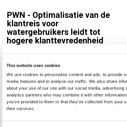
PWN - Optimalisatie van de
klantreis voor
watergebruikers leidt tot
hogere klanttevredenheid
Hoe breng je als waterbedrijf je klanten in een bepaalde
wijk direct op de hoogte wanneer
This website uses cookies
onderhoudswerkzaamheden afgerond zijn of bij een
We use cookies to personalise content and ads, to provide s
verstoring van het drinkwater? Het Noord-Hollandse
media features and to analyse our traffic. We also share info
waterbedrijf
PWN
richtte een digitale
about your use of our site with our social media, advertising 
klantcommunicatie omgeving in waarmee ze zelf en
analytics partners who may combine it with other information
direct met een specifieke klantgroep realtime kan
you’ve provided to them or that they’ve collected from your u
communiceren. Bijvoorbeeld via sms of e-mail.
their services.
Bekijk in de video hoe PWN relevante touchpoints aan de
klantreis toevoegt, haar klantenservice minder belast en