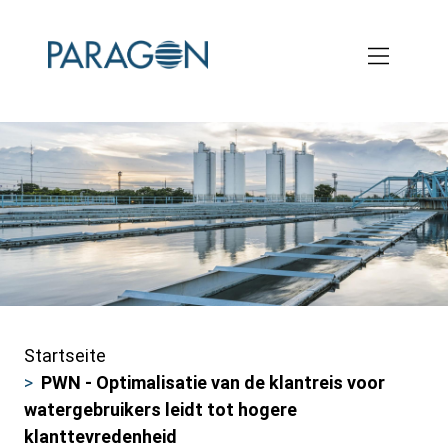
Skip
to
main
content
Startseite
Pfadnavigation
PWN - Optimalisatie van de klantreis voor
watergebruikers leidt tot hogere
klanttevredenheid