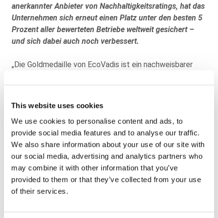
anerkannter Anbieter von Nachhaltigkeitsratings, hat das
Unternehmen sich erneut einen Platz unter den besten 5
Prozent aller bewerteten Betriebe weltweit gesichert –
und sich dabei auch noch verbessert.
„Die Goldmedaille von EcoVadis ist ein nachweisbarer
und objektiver Beleg für unser Engagement um
zunehmend mehr Nachhaltigkeit“, sagt Andreas Keck,
Head of Sustainability bei Paragon DACH & CEE. „Einmal
This website uses cookies
mehr sehen wir uns darin bestätigt, dass wir
We use cookies to personalise content and ads, to
Nachhaltigkeit vor Jahren in unsere
provide social media features and to analyse our traffic.
Unternehmensstrategie integriert haben. Und mit 79 von
We also share information about your use of our site with
100 Punkten bekamen wir für unsere vielfältigen
our social media, advertising and analytics partners who
Aktivitäten vier Punkte mehr als im Vorjahr.“ 2022 hatte
may combine it with other information that you’ve
Paragon mit 71 Punkten die Silbermedaille errungen,
provided to them or that they’ve collected from your use
2023 mit 75 Punkten erstmals die Goldmedaille in dem
of their services.
weltweit anerkannten Bewertungssystem, das die
Leistungen von Unternehmen in Bezug auf
Nachhaltigkeit und Corporate Social Responsibility (CSR)