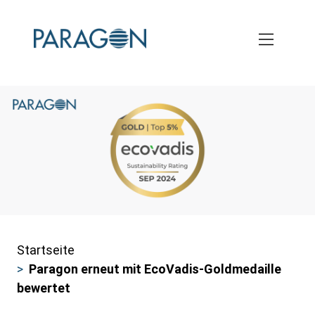
Skip
to
main
content
Startseite
Pfadnavigation
Paragon erneut mit EcoVadis-Goldmedaille
bewertet