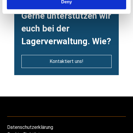
Deny
Heading
Gerne unterstützen wir
euch bei der
Lagerverwaltung. Wie?
Kontaktiert uns!
Datenschutzerklärung
Footer