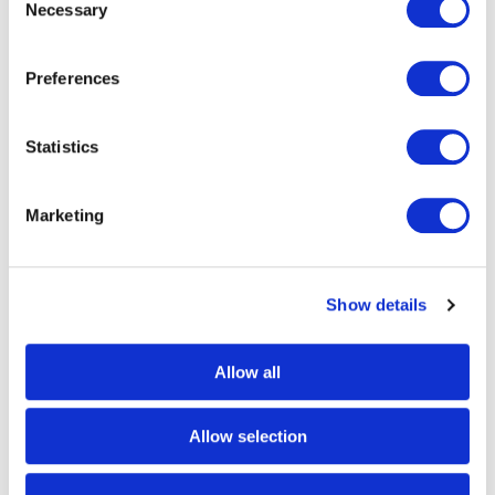
Necessary
Einlagerung und Bestandsführung mit modernen
Selection
Warehouse-Management-System
Kommissionierung
Preferences
Versandabwicklung (z.B. auch unter Nutzung
unseres
ecoMLR
)
Retourenbearbeitung
Statistics
Transparenter Informationsfluss für den Überblick
über sämtliche Warenbewegungen
Marketing
Background
Show details
Image
Allow all
Allow selection