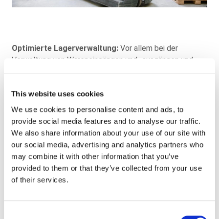
Optimierte Lagerverwaltung:
Vor allem bei der
Verwaltung von Wareneingängen und -ausgängen und
beim Retourenmanagement könnt ihr Aufwand und
Kosten spürbar senken. Wir übernehmen in unserem
This website uses cookies
Netzwerk für euch die professionelle Lagerverwaltung
und stellen sicher, dass ihr alle einschlägigen Potenziale
We use cookies to personalise content and ads, to
nutzt. Übersichtlichkeit und Kostentransparenz sind für
provide social media features and to analyse our traffic.
uns selbstverständlich.
We also share information about your use of our site with
our social media, advertising and analytics partners who
Zu unseren Dienstleistungen
may combine it with other information that you’ve
provided to them or that they’ve collected from your use
gehören:
of their services.
Wareneingang
Palettenlager, Hochregallager
Consent