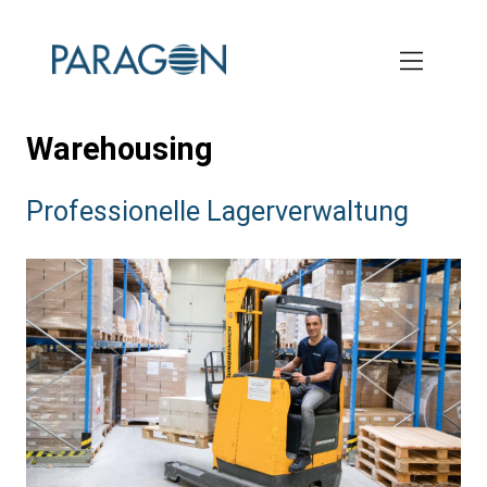
Skip
to
main
content
Warehousing
Subtitle:
Professionelle Lagerverwaltung