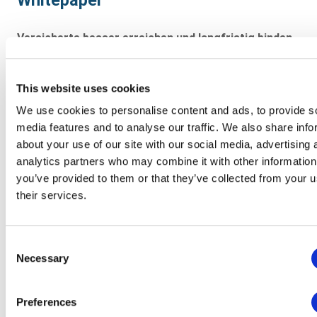
Versicherte besser erreichen und langfristig binden
Wie Krankenkassen die Kommunikation von der
Mitgliedergewinnung über Service- und
This website uses cookies
Leistungsprozesse bis zur Kündigungsprävention gezielt
einsetzen können, um Zufriedenheit und
We use cookies to personalise content and ads, to provide s
Mitgliederbindung zu stärken.
media features and to analyse our traffic. We also share info
about your use of our site with our social media, advertising 
Verwaltungsaufwand reduzieren und Kosten senken
analytics partners who may combine it with other information
Wie standardisierte Dokumenten- und
you’ve provided to them or that they’ve collected from your u
Kommunikationsprozesse manuelle Tätigkeiten
their services.
verringern, Porto sparen und Fachbereiche spürbar
entlasten.
Consent
Zusammenarbeit mit Partnern und Behörden
Necessary
Selection
vereinfachen
Wie sich Kommunikation mit Arbeitgebern,
Preferences
Leistungserbringern und Behörden sicher, nachvollziehbar