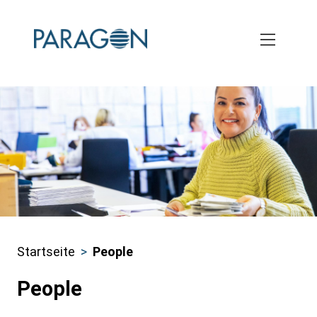
Skip
to
main
content
Startseite
People
Pfadnavigation
People