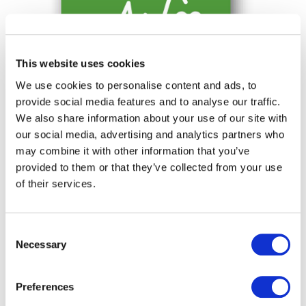
This website uses cookies
We use cookies to personalise content and ads, to
provide social media features and to analyse our traffic.
body
... wir der Gesundheit und dem
We also share information about your use of our site with
Wohlergehen unserer
our social media, advertising and analytics partners who
Mitarbeiter*innen einen sehr hohen
may combine it with other information that you’ve
Stellenwert beimessen. Das Thema
provided to them or that they’ve collected from your use
Arbeitssicherheit hat höchste
of their services.
Priorität bei uns. Zusätzlich werden
unsere Mitarbeiter*innen auch am
Arbeitsplatz unterstützt und dazu
Consent
Necessary
motiviert, etwas für ihre Gesundheit
Selection
zu tun. Das reicht von Impfungen an
den Standorten, unseren
Preferences
Betriebsärzten bis hin zu frischen