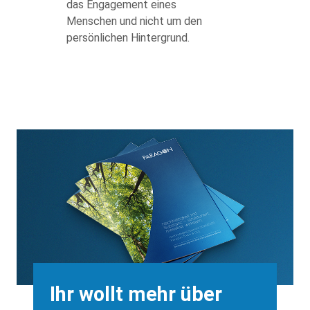
das Engagement eines
Menschen und nicht um den
persönlichen Hintergrund.
Background
Image
Heading
Ihr wollt mehr über