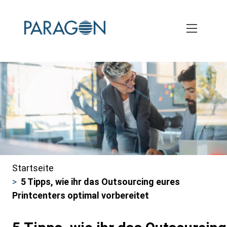
Skip
to
main
content
Startseite
Pfadnavigation
5 Tipps, wie ihr das Outsourcing eures
Printcenters optimal vorbereitet