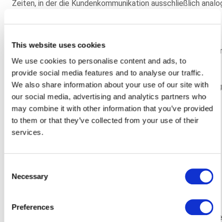
Zeiten, in der die Kundenkommunikation ausschließlich analo
stattfand und jeder Bankkunde Kontoauszüge oder
Vertragsinformationen per Post zugeschickt bekam, sind
vorbei. Längst werden die Dokumente dem Kunden in der
This website uses cookies
gewünschten Form zugestellt – ganz im Sinne der Custome
We use cookies to personalise content and ads, to
Experience. Banken sollten auf einen Outsourcing-Partner
provide social media features and to analyse our traffic.
setzen, der sie in der Digitalisierung der
We also share information about your use of our site with
Kundenkommunikation weiterbringt und die Kundenerfahrung
our social media, advertising and analytics partners who
auf ein neues Level hebt. So werden beispielsweise die
may combine it with other information that you’ve provided
gewünschten Kommunikationswege (E-Mail, SMS, digitales
to them or that they’ve collected from your use of their
Portal oder eben analoge Benachrichtigungen) direkt beim
services.
Onboarding des Kunden durch den Dienstleister abgefragt,
der Kunde erhält kanalübergreifend eine personalisierte
Kommunikation und individualisierte Angebote.
Consent
Necessary
Selection
Tipp #3: Platz schaffen für Neues
Im Februar titelte das Manager Magazin, dass die britische
Preferences
HSBC unter der Pandemie leidet und Kosten senken möchte