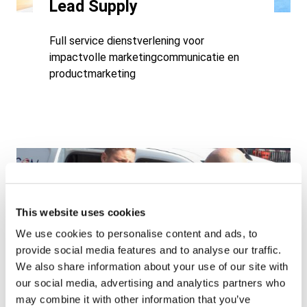
Lead Supply
Full service dienstverlening voor
impactvolle marketingcommunicatie en
productmarketing
This website uses cookies
We use cookies to personalise content and ads, to
Fulfilment
provide social media features and to analyse our traffic.
We also share information about your use of our site with
our social media, advertising and analytics partners who
Innovatie en efficiency in e-commerce,
may combine it with other information that you’ve
fulfilment en logistieke oplossingen