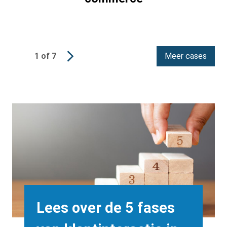
1 of 7
Meer cases
Background
Image
Heading
Lees over de 5 fases