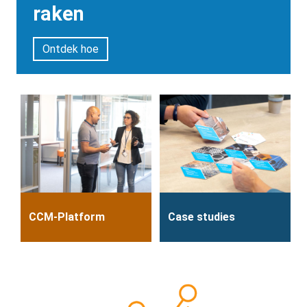
raken
Ontdek hoe
CCM-Platform
Case studies
Heading
One sentence only
Heading
One sentence only
Description
No intro
Description
No intro