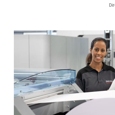
Di
Background
Image