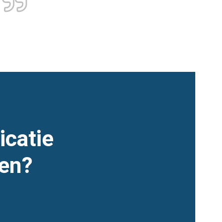
catie
en?