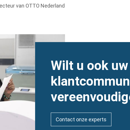
recteur van OTTO Nederland
Heading
Wilt u ook uw
klantcommuni
vereenvoudig
Contact onze experts