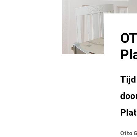
OT
Pl
Tij
door
Pla
Otto G