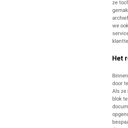
ze toc
gemakk
archief
we ook
servic
klantt
Het r
Binnen
door t
Als ze
blok t
docume
opgeno
bespaa