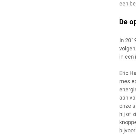
een be
De o
In 201
volgen
in een
Eric H
mes ec
energie
aan va
onze s
hij of 
knoppe
bijvoor