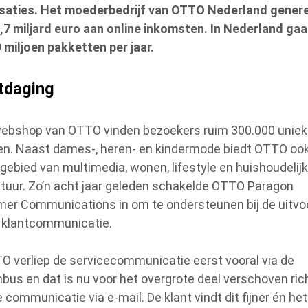
saties. Het moederbedrijf van OTTO Nederland gener
7,7 miljard euro aan online inkomsten. In Nederland gaa
 miljoen pakketten per jaar.
itdaging
webshop van OTTO vinden bezoekers ruim 300.000 unie
len. Naast dames-, heren- en kindermode biedt OTTO ook
 gebied van multimedia, wonen, lifestyle en huishoudelij
tuur. Zo’n acht jaar geleden schakelde OTTO Paragon
er Communications in om te ondersteunen bij de uitvo
 klantcommunicatie.
TO verliep de servicecommunicatie eerst vooral via de
nbus en dat is nu voor het overgrote deel verschoven ric
e communicatie via e-mail. De klant vindt dit fijner én het