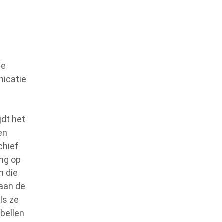
de
nicatie
jdt het
en
chief
ing op
n die
 aan de
ls ze
 bellen