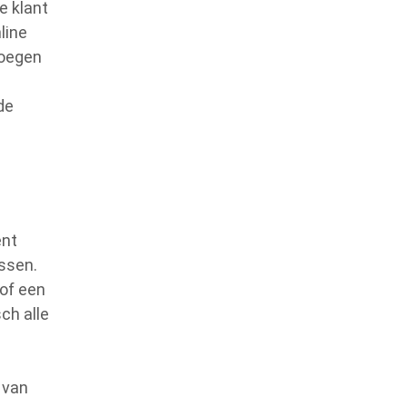
e klant
line
voegen
e
de
ënt
ssen.
 of een
ch alle
 van