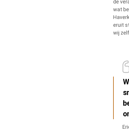
de ver
wat bet
Haverk
eruit 
wij ze
W
s
b
o
Er