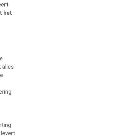
eert
t het
ke
 alles
ke
ering
hting
 levert