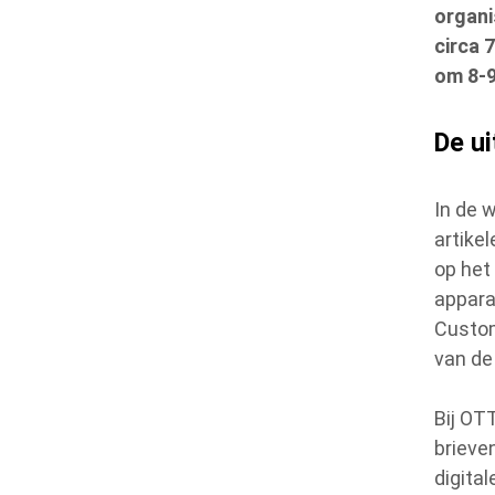
organi
circa 
om 8-9
De u
In de 
artike
op het
appara
Custom
van de
Bij OT
brieve
digital