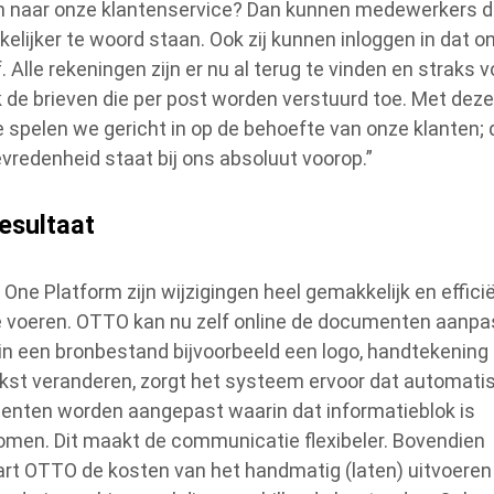
h naar onze klantenservice? Dan kunnen medewerkers d
elijker te woord staan. Ook zij kunnen inloggen in dat on
. Alle rekeningen zijn er nu al terug te vinden en straks 
 de brieven die per post worden verstuurd toe. Met dez
e spelen we gericht in op de behoefte van onze klanten; 
evredenheid staat bij ons absoluut voorop.”
esultaat
 One Platform zijn wijzigingen heel gemakkelijk en effici
e voeren. OTTO kan nu zelf online de documenten aanpa
 in een bronbestand bijvoorbeeld een logo, handtekening
ekst veranderen, zorgt het systeem ervoor dat automatis
nten worden aangepast waarin dat informatieblok is
men. Dit maakt de communicatie flexibeler. Bovendien
rt OTTO de kosten van het handmatig (laten) uitvoeren