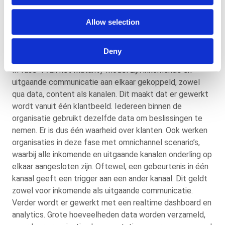
uitgaande communicatie zijn aan
Allow selection
elkaar verbonden (data, content en
kanalen)
Deny
In fase 4 van het Maturity Model zijn inkomende én
uitgaande communicatie aan elkaar gekoppeld, zowel
qua data, content als kanalen. Dit maakt dat er gewerkt
wordt vanuit één klantbeeld. Iedereen binnen de
organisatie gebruikt dezelfde data om beslissingen te
nemen. Er is dus één waarheid over klanten. Ook werken
organisaties in deze fase met omnichannel scenario’s,
waarbij alle inkomende en uitgaande kanalen onderling op
elkaar aangesloten zijn. Oftewel, een gebeurtenis in één
kanaal geeft een trigger aan een ander kanaal. Dit geldt
zowel voor inkomende als uitgaande communicatie.
Verder wordt er gewerkt met een realtime dashboard en
analytics. Grote hoeveelheden data worden verzameld,