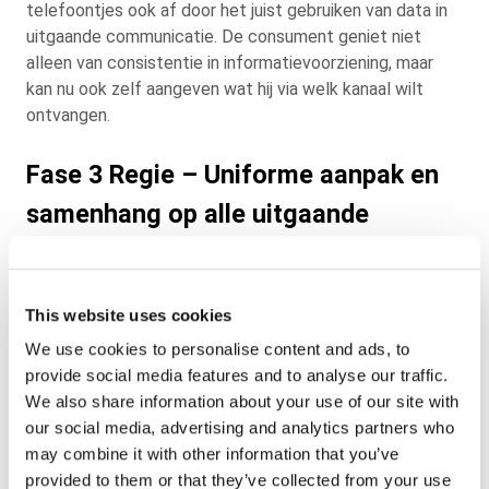
telefoontjes ook af door het juist gebruiken van data in
uitgaande communicatie. De consument geniet niet
alleen van consistentie in informatievoorziening, maar
kan nu ook zelf aangeven wat hij via welk kanaal wilt
ontvangen.
Fase 3 Regie – Uniforme aanpak en
samenhang op alle uitgaande
kanalen
Now we are talking! In fase 3 werken organisaties met
This website uses cookies
één centraal digitaal
CCM-platform
voor data, content
We use cookies to personalise content and ads, to
en kanalen. Het platform stelt hen in staat om 100%
provide social media features and to analyse our traffic.
klantbereik te verkrijgen, doordat zij scenario’s
We also share information about your use of our site with
toepassen op alle uitgaande communicatie. Bouncet een
our social media, advertising and analytics partners who
e-mail bijvoorbeeld? Dan wordt er automatisch een brief
may combine it with other information that you’ve
of een sms’je gestuurd. Daarnaast sturen organisaties
provided to them or that they’ve collected from your use