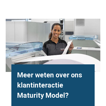
Background
Image
Heading
Meer weten over ons
klantinteractie
Maturity Model?