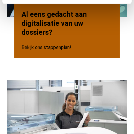
Al eens gedacht aan
digitalisatie van uw
dossiers?
Bekijk ons stappenplan!
Background
Image