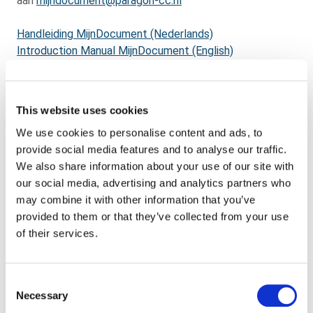
aan
mijndocument@paragon-cc.nl
Handleiding MijnDocument (Nederlands)
Introduction Manual MijnDocument (English)
MijndataPortaal
This website uses cookies
In MijndataPortaal kunt u uw bestanden uitwisselen met
We use cookies to personalise content and ads, to
Paragon Customer Communications.
provide social media features and to analyse our traffic.
We also share information about your use of our site with
Inloggen Mijndataportaal
our social media, advertising and analytics partners who
may combine it with other information that you’ve
Paragon E-commerce Platform
provided to them or that they’ve collected from your use
of their services.
Het Paragon E-commerce Platform is een online
bestelplatform voor het bestellen van print- en
Consent
drukwerk of huisstijlmaterialen.
Necessary
Selection