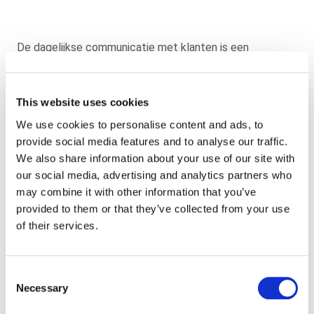
De dagelijkse communicatie met klanten is een
samenhangend geheel van kanalen, systemen, content
en klantwensen. In dit speelveld regelen wij uw
communicatie van en naar uw klanten, leden of burgers
This website uses cookies
volledig, van organisatie, productie en distributie tot en
We use cookies to personalise content and ads, to
met de verwerking van klantreacties. Fysiek, digitaal of
provide social media features and to analyse our traffic.
een combinatie daarvan. Of het nu gaat om
We also share information about your use of our site with
serviceberichten, facturatiestromen of polissen.
our social media, advertising and analytics partners who
Structureel ingeregeld
middels een ketenoplossing of
may combine it with other information that you’ve
incidenteel opgepakt.
provided to them or that they’ve collected from your use
of their services.
Aan de hand van uw input van transactionele
communicatie maken wij documenten op, verwerken wij
klantdata
en verzenden wij via het gewenste kanaal. Ook
Consent
handelen wij snel en correct klantreacties af. Uiteraard
Necessary
Selection
doorlopen wij bij de verwerking alle gecertificeerde