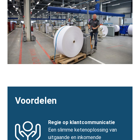
Voordelen
Benefits
SVG
Benefits
Regie op klantcommunicatie
Image
Title
Benefits
Een slimme ketenoplossing van
body
uitgaande en inkomende