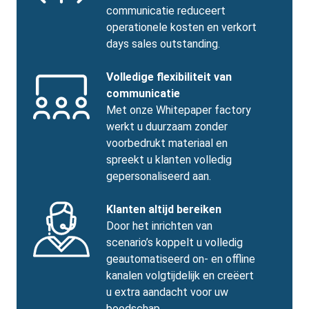
communicatie reduceert
operationele kosten en verkort
days sales outstanding.
Benefits
SVG
Benefits
Volledige flexibiliteit van
Image
Title
communicatie
Benefits
Met onze Whitepaper factory
body
werkt u duurzaam zonder
voorbedrukt materiaal en
spreekt u klanten volledig
gepersonaliseerd aan.
Benefits
SVG
Benefits
Klanten altijd bereiken
Image
Title
Benefits
Door het inrichten van
body
scenario’s koppelt u volledig
geautomatiseerd on- en offline
kanalen volgtijdelijk en creëert
u extra aandacht voor uw
boodschap.