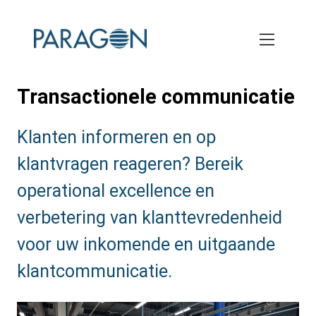
Skip
to
main
content
Transactionele communicatie
Subtitle:
Klanten informeren en op
klantvragen reageren? Bereik
operational excellence en
verbetering van klanttevredenheid
voor uw inkomende en uitgaande
klantcommunicatie.