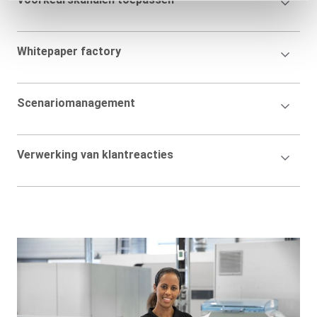
Title
Accordion
Whitepaper factory
Title
Accordion
Scenariomanagement
Title
Accordion
Verwerking van klantreacties
Title
Background
Image