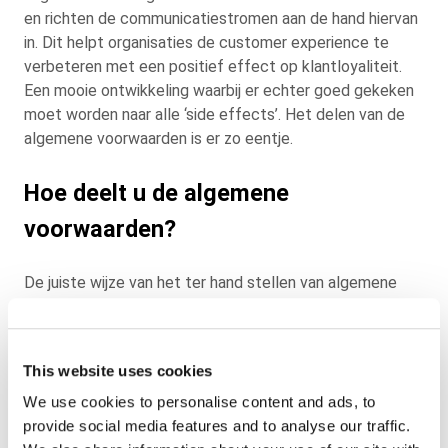
en richten de communicatiestromen aan de hand hiervan
in. Dit helpt organisaties de customer experience te
verbeteren met een positief effect op klantloyaliteit.
Een mooie ontwikkeling waarbij er echter goed gekeken
moet worden naar alle ‘side effects’. Het delen van de
algemene voorwaarden is er zo eentje.
Hoe deelt u de algemene
voorwaarden?
De juiste wijze van het ter hand stellen van algemene
voorwaarden is afhankelijk van de wijze waarop de
overeenkomst wordt gesloten. Zo kunnen de algemene
voorwaarden per e-mail worden gestuurd wanneer de
This website uses cookies
overeenkomst tot stand komt via het internet of
wanneer de klant hiermee akkoord is gegaan. De
We use cookies to personalise content and ads, to
algemene voorwaarden mogen op de website geplaatst
provide social media features and to analyse our traffic.