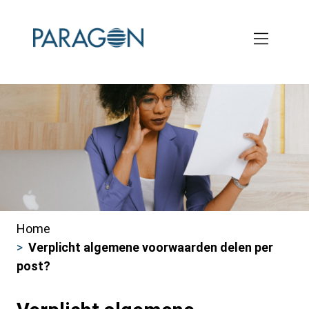
Skip
to
main
content
Home
Kruimelpad
Verplicht algemene voorwaarden delen per
post?