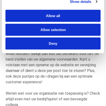
Show details
Echter, in de briefcommunicatie verwees de verzekeraar
naar de website voor de algemene voorwaarden. Hier
maakte de verzekerde bezwaar tegen en met succes. Hij
Allow all
werd in het gelijk gesteld: de verzekeraar had de
algemene voorwaarden op papier moeten verstrekken.
Allow selection
Immers, de klant had geen toestemming gegeven voor
digitale correspondentie.
Deny
Onze tip? Vraagt u (potentiële) klanten hoe zij benaderd
willen worden? Bekijk dan wat dat betekent voor het ter
hand stellen van uw algemene voorwaarden. Kunt u
volstaan met een opname op de website en verwijzing
daarnaar of dient u deze per post toe te sturen? Plus,
ook deze puntjes op de i dragen bij aan een optimale
customer experience!
Weten wat voor uw organisatie van toepassing is? Check
altijd even met uw bedrijfsjurist of een bevoegde
collega.