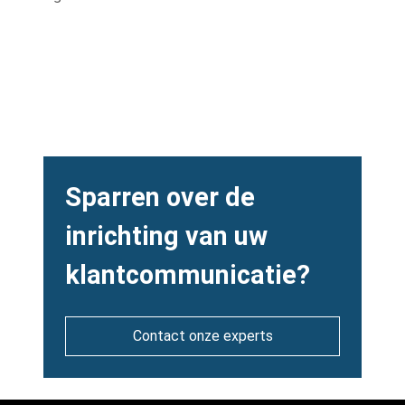
Heading
Sparren over de
inrichting van uw
klantcommunicatie?
Contact onze experts