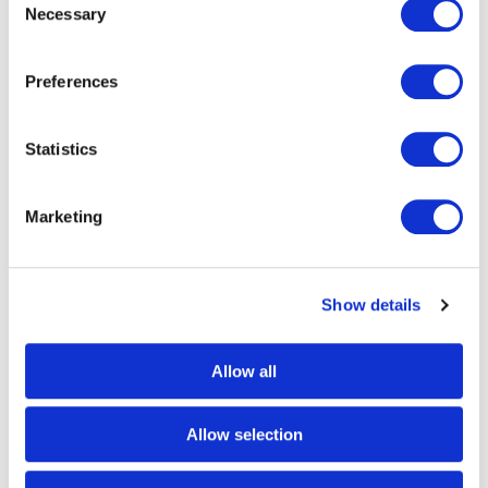
Necessary
Selection
Email
*
Preferences
Bedrijfsnaam
*
Statistics
Marketing
Telefoonnummer (optioneel)
+31
Netherlands
+31
Show details
Allow all
Kom in contact
Allow selection