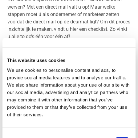
werven? Met een direct mail valt u op! Maar welke
stappen moet ú als ondernemer of marketeer zetten
voordat die direct mail op de deurmat ligt? Om dit proces
inzichtelijk te maken, vindt u hier een checklist. Zo vinkt
u alle to do’s één voor één af!
This website uses cookies
Gratis checklist: direct mail
We use cookies to personalise content and ads, to
Laat hieronder je gegevens achter en ontvang de DM
provide social media features and to analyse our traffic.
checklist!
We also share information about your use of our site with
our social media, advertising and analytics partners who
Voornaam
*
may combine it with other information that you’ve
provided to them or that they’ve collected from your use
of their services.
Achternaam
*
Consent