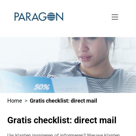
Skip
to
main
content
Home
Gratis checklist: direct mail
Kruimelpad
Gratis checklist: direct mail
Uw klanten inspireren of informeren? Nieuwe klanten