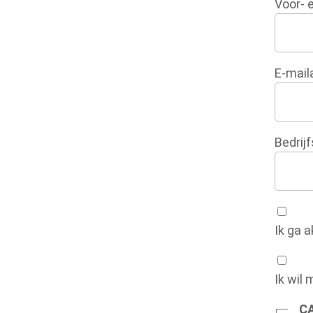
Voor- 
E-mail
Bedrij
Ik ga 
Ik wil 
C