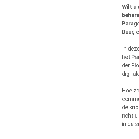
Wilt u
behere
Parag
Duur, 
In dez
het Pa
der Pl
digita
Hoe zo
commun
de kno
richt 
in de 