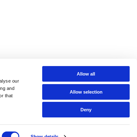
Allow all
alyse our
ing and
Allow selection
r that
Deny
Show details