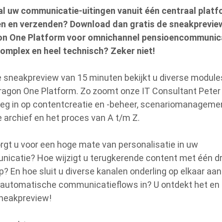
 al uw communicatie-uitingen vanuit één centraal plat
n en verzenden? Download dan gratis de sneakprevie
on One Platform voor omnichannel pensioencommunica
complex en heel technisch? Zeker niet!
e sneakpreview van 15 minuten bekijkt u diverse module
ragon One Platform. Zo zoomt onze IT Consultant Peter
oeg in op contentcreatie en -beheer, scenariomanagemen
le archief en het proces van A t/m Z.
rgt u voor een hoge mate van personalisatie in uw
icatie? Hoe wijzigt u terugkerende content met één d
p? En hoe sluit u diverse kanalen onderling op elkaar aan
u automatische communicatieflows in? U ontdekt het en
sneakpreview!