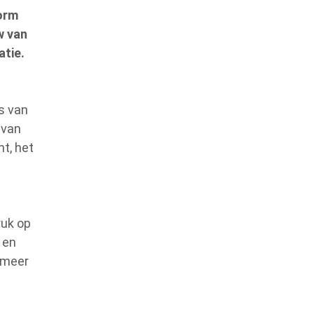
form
w van
tie.
s van
 van
t, het
ruk op
 en
 meer