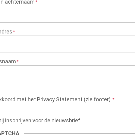
en achternaam
adres
fsnaam
akkoord met het Privacy Statement (zie footer)
mij inschrijven voor de nieuwsbrief
APTCHA