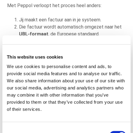
Met Peppol verloopt het proces heel anders:
Jij maakt een factuur aan in je systeem.
Die factuur wordt automatisch omgezet naar het
UBL-formaat
, de Europese standaard.
Via het beveiligde Peppol-netwerk komt de
factuur direct terecht in het systeem van de
ontvanger.
This website uses cookies
Monitoring en auditservices zorgen voor volledige
We use cookies to personalise content and ads, to
traceerbaarheid en zekerheid.
provide social media features and to analyse our traffic.
We also share information about your use of our site with
Het resultaat: geen handwerk, geen fouten en een
our social media, advertising and analytics partners who
enorme versnelling van het proces.
may combine it with other information that you’ve
provided to them or that they’ve collected from your use
Voorbeeld uit de praktijk: Vattenfall
of their services.
Een goed voorbeeld is Vattenfall. Dit energiebedrijf
Consent
wilde zijn facturatieprocessen moderniseren en koos