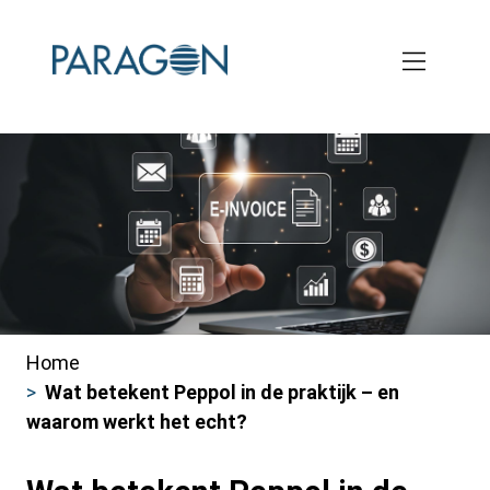
Skip
to
main
content
Home
Kruimelpad
Wat betekent Peppol in de praktijk – en
waarom werkt het echt?