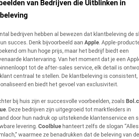
eelden van Bedrijven die Uitblinken in
tbeleving
ntal bedrijven hebben al bewezen dat klantbeleving de s
 hun succes. Denk bijvoorbeeld aan
Apple
. Apple-product
bekend om hun hoge prijs, maar het bedrijf biedt een
enaarde klantervaring. Van het moment dat je een Appl
binnenloopt tot de after-sales service, elk detail is ontw
lant centraal te stellen. De klantbeleving is consistent,
onaliseerd en biedt het gevoel van exclusiviteit.
chter bij huis zijn er succesvolle voorbeelden, zoals
Bol.
lue
. Deze bedrijven zijn uitgegroeid tot marktleiders in
and door hun nadruk op uitstekende klantenservice en sn
wbare levering.
Coolblue
hanteert zelfs de slogan “Alles
imlach,” waarmee ze benadrukken dat de beleving van de