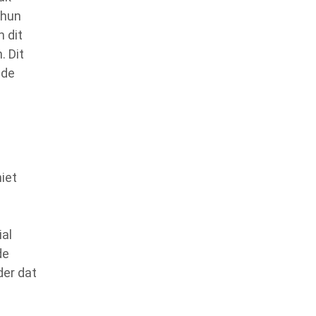
 hun
 dit
. Dit
 de
niet
n
p
ial
de
der dat