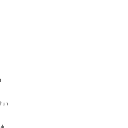
t
 hun
aak