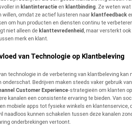
voller in
klantinteractie
en
klantbinding
. Ze weten wat
n willen, omdat ze actief luisteren naar
klantfeedback
en
ken om hun producten en diensten continu te verbeteren
gt niet alleen de
klanttevredenheid
, maar versterkt ook
ussen merk en klant.
nvloed van Technologie op Klantbeleving
 van technologie in de verbetering van klantbeleving kan 
 onderschat. Bedrijven maken steeds vaker gebruik va
hannel Customer Experience
-strategieën om klanten o
re kanalen een consistente ervaring te bieden. Van soc
en mobiele apps tot fysieke winkels en klantenservice, 
wil naadloos kunnen schakelen tussen deze kanalen zon
aring onderbrekingen vertoont.