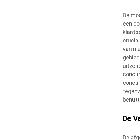
De mod
een do
klantb
crucia
van ni
gebied 
uitzon
concur
concur
tegenw
benutt
De V
De afg