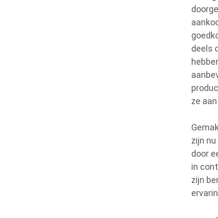
doorge
aankoo
goedko
deels 
hebben
aanbev
produc
ze aan
Gemak,
zijn n
door e
in con
zijn b
ervari