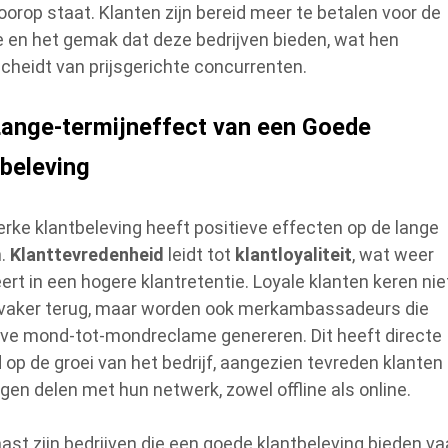
voorop staat. Klanten zijn bereid meer te betalen voor de
e en het gemak dat deze bedrijven bieden, wat hen
cheidt van prijsgerichte concurrenten.
Lange-termijneffect van een Goede
tbeleving
erke klantbeleving heeft positieve effecten op de lange
n.
Klanttevredenheid
leidt tot
klantloyaliteit
, wat weer
eert in een hogere klantretentie. Loyale klanten keren nie
 vaker terug, maar worden ook merkambassadeurs die
eve mond-tot-mondreclame genereren. Dit heeft directe
d op de groei van het bedrijf, aangezien tevreden klanten
ngen delen met hun netwerk, zowel offline als online.
ast zijn bedrijven die een goede klantbeleving bieden v