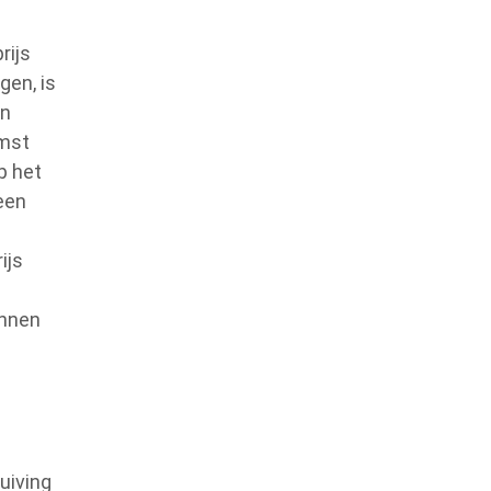
rijs
gen, is
en
omst
p het
 een
ijs
unnen
uiving