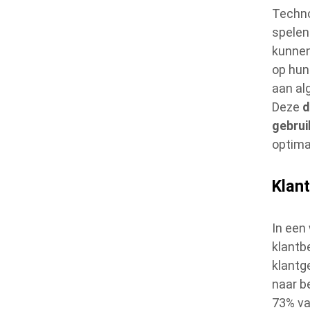
Techno
spelen 
kunnen
op hun
aan al
Deze
d
gebrui
optima
Klan
In een
klantb
klantg
naar b
73% va