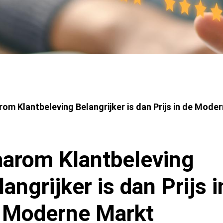
imelpad
om Klantbeleving Belangrijker is dan Prijs in de Mode
arom Klantbeleving
langrijker is dan Prijs i
 Moderne Markt