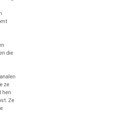
n
komt
en
en die
kanalen
e ze
t hen
st. Ze
de