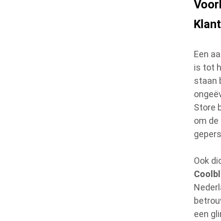
Voorb
Klan
Een aa
is tot
staan 
ongeëv
Store 
om de k
gepers
Ook di
Coolb
Nederl
betrou
een gl