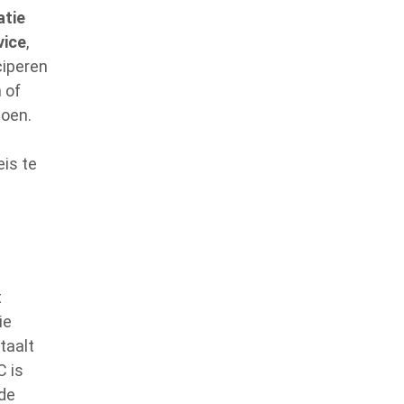
atie
vice
,
ciperen
 of
doen.
eis te
t
ie
taalt
C is
ede