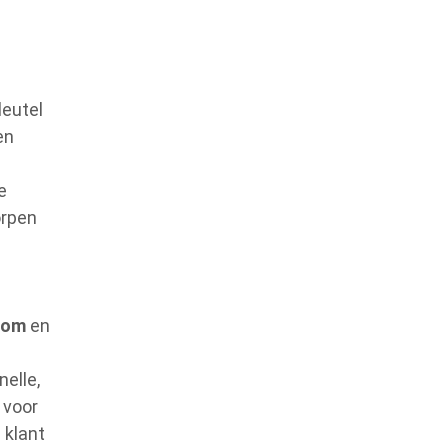
leutel
en
e
orpen
com
en
elle,
 voor
 klant