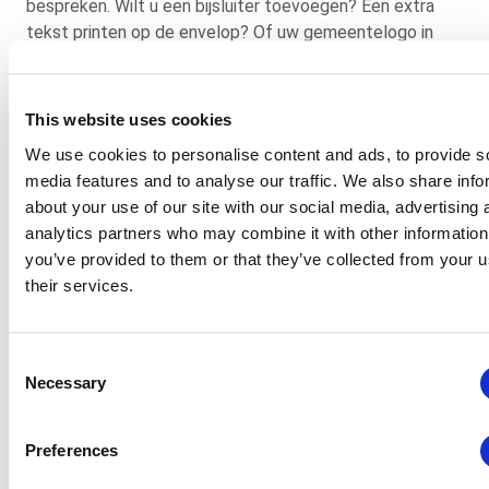
bespreken. Wilt u een bijsluiter toevoegen? Een extra
tekst printen op de envelop? Of uw gemeentelogo in
kleur? Wij regelen het voor u. Uiteraard lichten we vlak
voor de verzending stempassen die niet verstuurd
mogen worden.
This website uses cookies
We use cookies to personalise content and ads, to provide s
Naast de verkiezingspost helpen wij u uw stemlokalen in
media features and to analyse our traffic. We also share info
te richten. Wij hebben een uitgebreid aanbod aan
about your use of our site with our social media, advertising 
materialen, van stemhokje tot stembussen. Extra
analytics partners who may combine it with other information
drukwerk nodig op de verkiezingsdag? Wij leveren u
you’ve provided to them or that they’ve collected from your u
kandidatenlijsten op posterformaat, in braille of
their services.
gesproken en posters met het stemgedrag. Ten slotte
staan wij ook na de dag van de stemming voor u klaar
met een aanpak om stemmen te tellen en te verwerken.
Consent
En voor alles geldt: u bepaalt of u gebruik wilt maken van
Necessary
Selection
een totaalpakket of één of meerdere onderdelen.
Preferences
Zorgvuldig en volgens richtlijnen