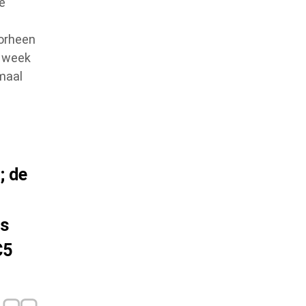
ze
oorheen
r week
maal
; de
os
C5