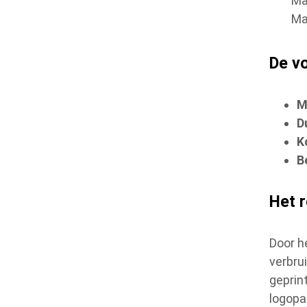
Ma
Ma
De v
M
D
K
B
Het 
Door h
verbru
geprin
logopa