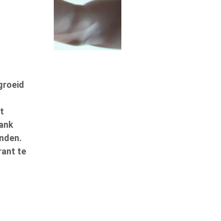
e
groeid
t
Bank
anden.
rant te