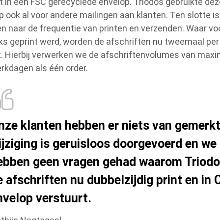
t in een FSC gerecyclede envelop. Triodos gebruikte de
p ook al voor andere mailingen aan klanten. Ten slotte is
n naar de frequentie van printen en verzenden. Waar v
jks geprint werd, worden de afschriften nu tweemaal pe
t. Hierbij verwerken we de afschriftenvolumes van maxi
erkdagen als één order.
nze klanten hebben er niets van gemerkt
ijziging is geruisloos doorgevoerd en we
ebben geen vragen gehad waarom Triod
e afschriften nu dubbelzijdig print en in 
nvelop verstuurt.