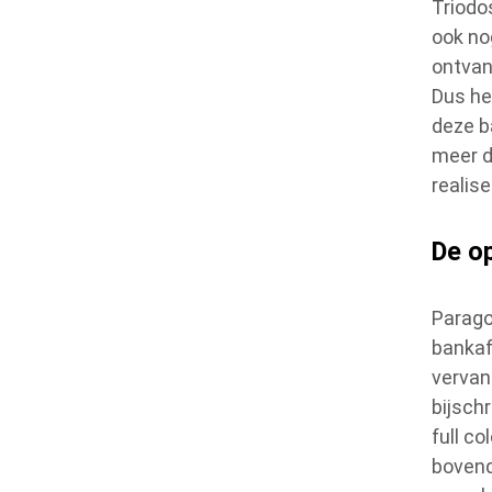
Triodo
ook no
ontvan
Dus he
deze b
meer d
realise
De o
Parag
bankaf
vervan
bijsch
full co
bovend