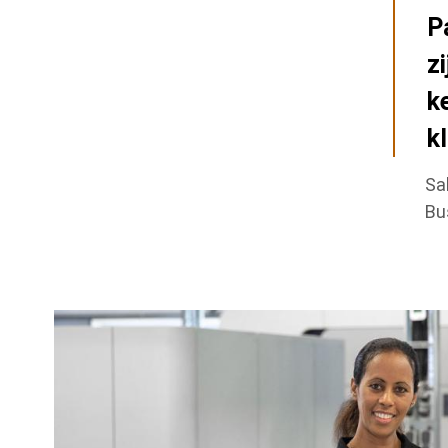
P
z
k
k
Sa
Bu
Background
Image