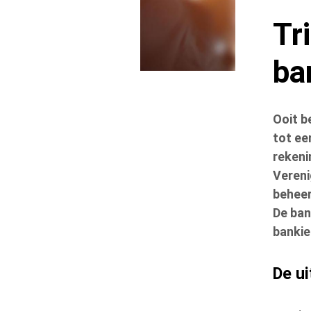
Tr
ba
Ooit b
tot ee
rekeni
Vereni
beheer
De ban
bankie
De u