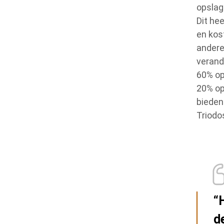
opslag
Dit he
en kos
andere
verand
60% op
20% op
bieden
Triodos
“
d