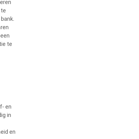
ieren
 te
 bank.
aren
 een
ie te
f- en
ig in
heid en