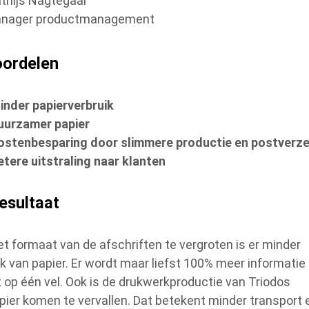
thijs Nagtegaal
nager productmanagement
oordelen
inder papierverbruik
uurzamer papier
ostenbesparing door slimmere productie en postverz
etere uitstraling naar klanten
resultaat
et formaat van de afschriften te vergroten is er minder
ik van papier. Er wordt maar liefst 100% meer informatie
t op één vel. Ook is de drukwerkproductie van Triodos
pier komen te vervallen. Dat betekent minder transport 