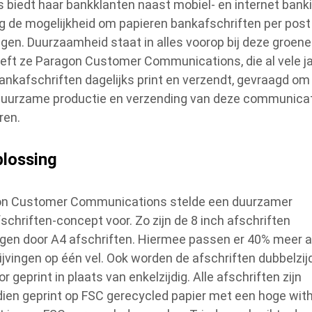
s biedt haar bankklanten naast mobiel- en internet bank
g de mogelijkheid om papieren bankafschriften per post
gen. Duurzaamheid staat in alles voorop bij deze groene
eft ze Paragon Customer Communications, die al vele j
ankafschriften dagelijks print en verzendt, gevraagd om
uurzame productie en verzending van deze communicat
ren.
plossing
on Customer Communications stelde een duurzamer
schriften-concept voor. Zo zijn de 8 inch afschriften
gen door A4 afschriften. Hiermee passen er 40% meer a
rijvingen op één vel. Ook worden de afschriften dubbelzijd
lor geprint in plaats van enkelzijdig. Alle afschriften zijn
ien geprint op FSC gerecycled papier met een hoge wit