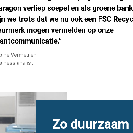
aragon verliep soepel en als groene ban
ijn we trots dat we nu ook een FSC Recy
eurmerk mogen vermelden op onze
lantcommunicatie.”
bine Vermeulen
siness analist
Heading
Zo duurzaam 