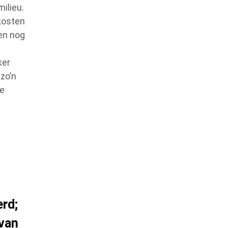
ilieu.
ekosten
ien nog
ker
zo’n
te
erd;
van