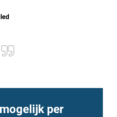
k
cled
mogelijk per