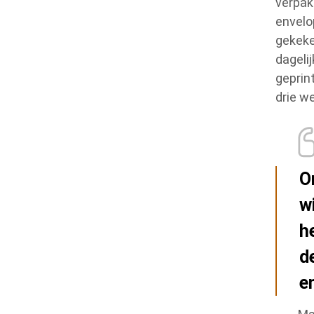
verpak
envelo
gekeke
dageli
geprin
drie w
O
w
h
d
e