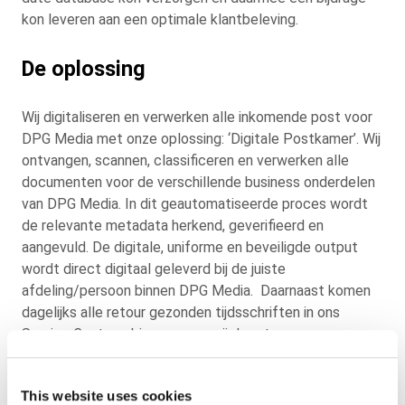
kon leveren aan een optimale klantbeleving.
De oplossing
Wij digitaliseren en verwerken alle inkomende
post voor
DPG Media met onze oplossing: ‘Digitale
Postkamer’. Wij
ontvangen, scannen, classificeren
en verwerken alle
documenten voor de verschillende
business onderdelen
van DPG Media. In dit
geautomatiseerde proces wordt
de relevante
metadata herkend, geverifieerd en
aangevuld. De
digitale, uniforme en beveiligde output
wordt direct
digitaal geleverd bij de juiste
afdeling/persoon
binnen DPG Media.
Daarnaast komen
dagelijks alle retour gezonden
tijdsschriften in ons
Service Centrum binnen, waar
wij de retourgegevens
rechtstreeks verwerken in
het systeem van DPG Media
(SAP). Op deze manier
worden herhalingsfouten
This website uses cookies
voorkomen en beschikt
DPG Media altijd over een up-to-