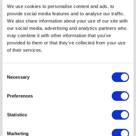
date database.
Tenslotte verwerken wij de papieren
We use cookies to personalise content and ads, to
response
op diverse promotionele acties van DPG
provide social media features and to analyse our traffic.
Media.
De responseverwerking vindt plaats op een
We also share information about your use of our site with
door
onszelf ontwikkeld programma en we
our social media, advertising and analytics partners who
leveren
vervolgens de data via SFTP af aan DPG
may combine it with other information that you’ve
Media.
Onze deskundige, goed geïnstrueerde
provided to them or that they’ve collected from your use
medewerkers
zijn altijd voorbereid op het opvangen van
of their services.
pieken in
het werkaanbod.
Consent
De voordelen
Necessary
Selection
Een up-to-date database
Preferences
Tijds- en kostenbesparing
Verbeterd bereik en een optimale
klantbeleving
Efficiëntere werkprocessen
Statistics
Het resultaat
Marketing