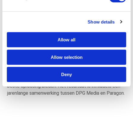
Deze samenwerking brengt DPG Media legio
voordelen.
Efficiëntere werkprocessen en het
kunnen beschikken
over een geordend en up-to-date
ledenbestand zijn de
Show details
belangrijkste redenen voor
DPG Media om met ons de
samenwerking aan te
gaan. Door onze verwerking worden
Allow all
klantreacties
snel en correct afgehandeld, wat
essentieel is voor
de optimale klantbeleving die DPG
Allow selection
Media nastreeft
voor haar klanten. Door onze jarenlange
ervaring,
opgebouwde expertise en investeringen in
de
nieuwste technologieën voor het verwerken van
post,
Deny
response en retouren kunnen wij DPG Media
altijd de
beste oplossing bieden. Het resultaat is
inmiddels een
jarenlange samenwerking tussen DPG
Media en Paragon.