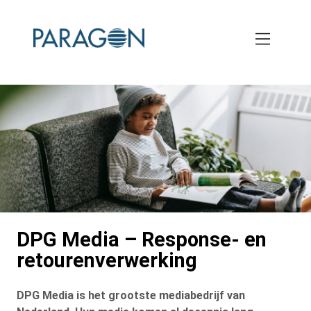
Skip
to
main
content
DPG Media – Response- en
retourenverwerking
DPG Media is het grootste mediabedrijf van