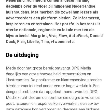
Nederland. Hun media komen al decennia lang
dagelijks over de vloer bij miljoenen Nederlandse
huishoudens. Met merken die zowel hun lezers als
adverteerders een platform bieden. Ze informeren,
inspireren en entertainen. Het portfolio bestaat uit
sterke nationale, regionale en lokale merken als
bijvoorbeeld: Margriet, Viva, Flow, AutoWeek, Donald
Duck, Flair, Libelle, Tina, vtwonen etc.
De uitdaging
Mede door het grote bereik ontvangt DPG Media
dagelijks een grote hoeveelheid retourstukken en
klantreacties. De postkamer en klantenservice stonden
hierdoor voortdurend onder een te hoge werkdruk. Een
dringend probleem dat opgelost moest worden. DPG
Media zocht daarom een partner die de grote volumes
post, retouren en response kon verwerken, een up-to-
date database kon verzorgen en daarmee een bijdrage