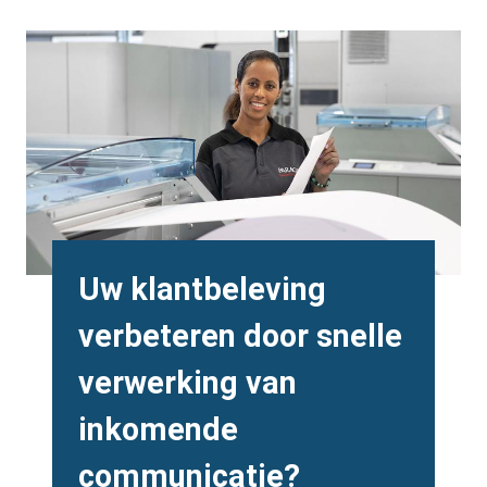
Background
Image
Heading
Uw klantbeleving
verbeteren door snelle
verwerking van
inkomende
communicatie?