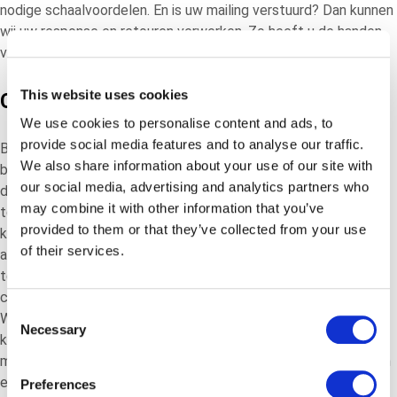
nodige schaalvoordelen. En is uw mailing verstuurd? Dan kunnen
wij uw response en retouren verwerken. Zo heeft u de handen
vrij om uw klanten te helpen.
This website uses cookies
Complete ondersteuning
We use cookies to personalise content and ads, to
provide social media features and to analyse our traffic.
Behoefte aan begeleiding? Onze DM-experts ondersteunen u
We also share information about your use of our site with
bij iedere stap. Van het kiezen van de juiste direct mail om uw
our social media, advertising and analytics partners who
doelen te behalen, het meedenken over tekst, beeld en vorm
may combine it with other information that you’ve
tot en met de opmaak en de verpakking. Onze DM-experts
provided to them or that they’ve collected from your use
kunnen u alles vertellen over papiersoorten, formaten en
of their services.
afwerking. Of wanneer u samples, bonnen of incentives wilt
toevoegen. Ook delen zij interessante tips voor
conversieverhoging en de mogelijkheden om te personaliseren.
Consent
Waarbij uw beschikbare budget uiteraard de basis vormt. Zo
Necessary
Selection
kunnen onze DM-experts u ook adviseren hoe u slim omgaat
met portokosten. Met onze hulp kunt u meer impact realiseren
en uw ROI verbeteren.
Preferences