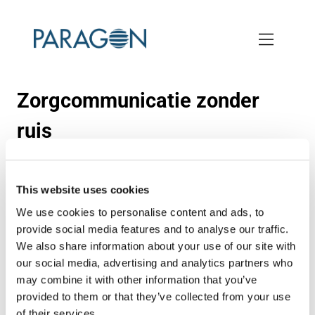
Skip
to
main
content
Zorgcommunicatie zonder
ruis
In veel organisaties wordt communicatie nog steeds
gezienals iets dat volgt. Een aankondiging na een
This website uses cookies
besluit, een briefna een proces, een bericht wanneer iets
We use cookies to personalise content and ads, to
is afgerond. In een wereld waarin organisaties continu
provide social media features and to analyse our traffic.
zichtbaar zijn en verwachtingen hoog liggen, is die
We also share information about your use of our site with
volgordelijkheid niet langer houdbaar.
our social media, advertising and analytics partners who
may combine it with other information that you’ve
Communicatie is geen sluitstuk. Het is de manier waarop
provided to them or that they’ve collected from your use
organisaties hun beloftes waarmaken richting klanten,
of their services.