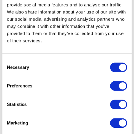
provide social media features and to analyse our traffic.
We also share information about your use of our site with
our social media, advertising and analytics partners who
may combine it with other information that you’ve
provided to them or that they’ve collected from your use
of their services.
Heading
Uw omnichannel
Consent
pensioencommunicatie
Necessary
Selection
op één plek
Preferences
Lees Brochure
Statistics
Marketing
Description
Verhoog de pensioen awareness