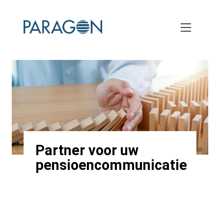
Skip
to
main
content
Partner voor uw
pensioencommunicatie