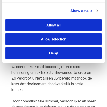
en -engagement van deelnemers
Show details
Meer betrokkenheid creëren rondom het nieuwe
Allow all
pensioenstelsel begint met één belangrijke
voorwaarde: zeker weten dat uw communicatie
daadwerkelijk aankomt. Met slimme
Allow selection
communicatiescenario’s binnen het Paragon One
Platform worden berichten die niet worden
Deny
geopend of afgeleverd automatisch opgevolgd
via een ander kanaal. Denk aan een fysieke brief
wanneer een e-mail bounced, of een sms-
herinnering om extra attentiewaarde te creëren.
Zo vergroot u niet alleen uw bereik, maar ook de
kans dat deelnemers daadwerkelijk in actie
komen.
Door communicatie slimmer, persoonlijker en meer
datagedreven in te richten, raakt u deelnemers op