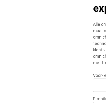
ex
Alle o
maar n
omnich
techno
klant 
omnich
met to
Voor- 
E-mail