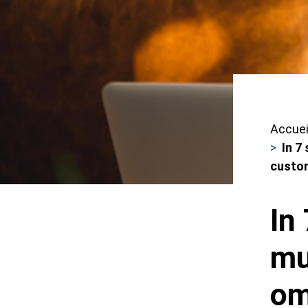
Accuei
Fils
In 7
custo
d'ar
In
mu
om