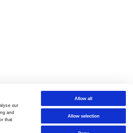
Allow all
alyse our
ing and
Allow selection
r that