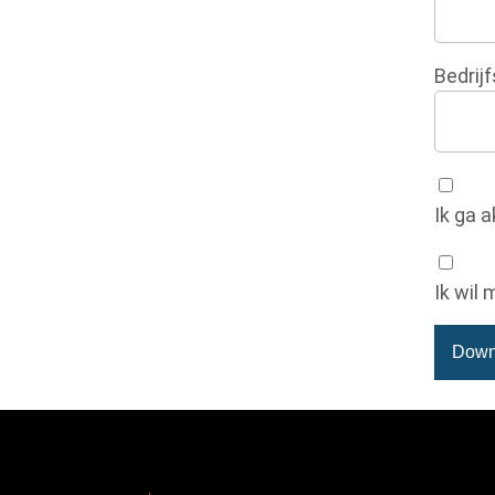
Bedrij
Ik ga 
Ik wil 