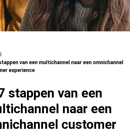
l
 stappen van een multichannel naar een omnichannel
mer experience
iane
 7 stappen van een
ltichannel naar een
nichannel customer