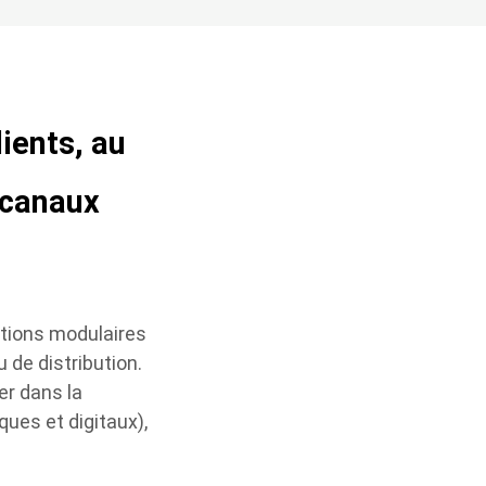
ients, au
s canaux
utions modulaires
 de distribution​.
er dans la
ues et digitaux),