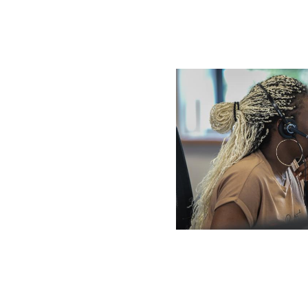
Background
Image