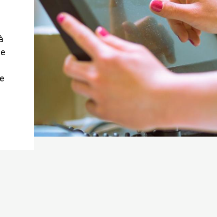
à
de
le