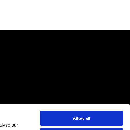
Vous êtes client PEP ?
Allow all
alyse our