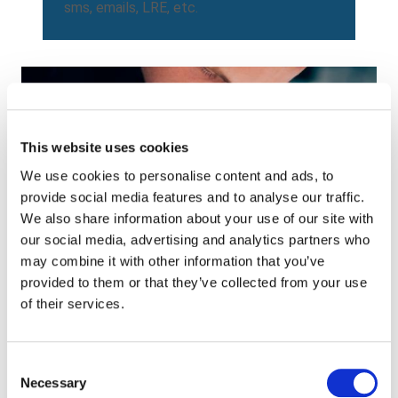
sms, emails, LRE, etc.
This website uses cookies
We use cookies to personalise content and ads, to
Print Solutions
provide social media features and to analyse our traffic.
We also share information about your use of our site with
our social media, advertising and analytics partners who
Paragon sécurise et transforme la chaine
may combine it with other information that you’ve
d’approvisionnement de vos documents
provided to them or that they’ve collected from your use
administratifs, stratégiques et sécuritaires.
of their services.
Consent
Necessary
Selection