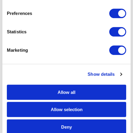
Preferences
Business Process Services
Statistics
Pour se recentrer sur leur cœur de métier,
nos clients nous délèguent au quotidien
Marketing
leurs processus métiers clés que nous
opérons, optimisons et transformons par
digitalisation, automatisation, robotisation…
Show details
Allow all
Allow selection
Deny