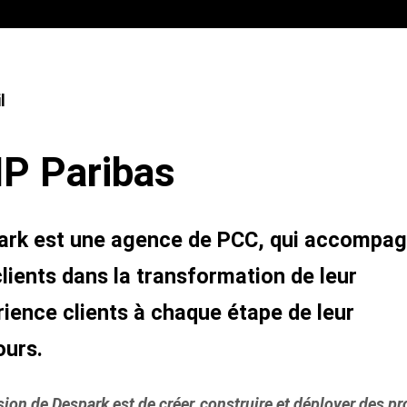
l
Travailler chez Paragon
Notre politique Impact & RS
iane
P Paribas
ark est une agence de PCC, qui accompa
lients dans la transformation de leur
ience clients à chaque étape de leur
ours.
ion de Despark est de créer, construire et déployer des pr