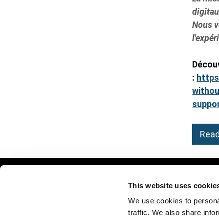
digitau
Nous v
l'expér
body
Découv
:
https
witho
suppo
Read
This website uses cookie
We use cookies to personal
Données personnelles
Footer
traffic. We also share info