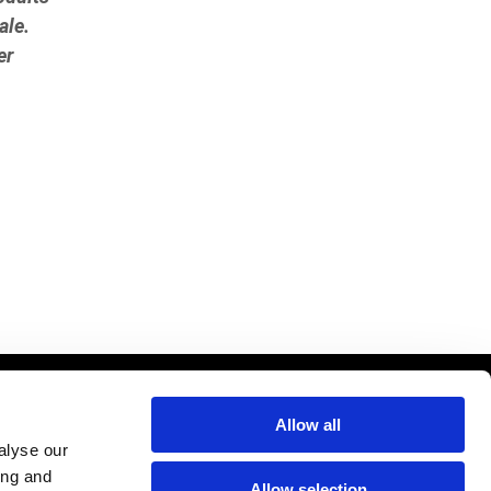
ale.
er
Allow all
alyse our
ing and
Allow selection