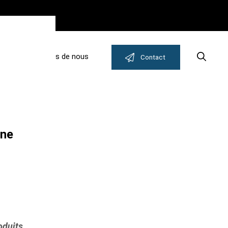
E
A propos de nous
Search
Contact
gne
oduits