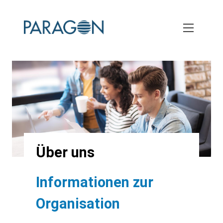
Skip
to
main
content
Über uns
Informationen zur
Organisation