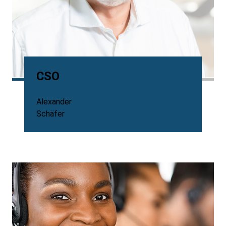
CSO
Alexander
Schäfer
Background
Image